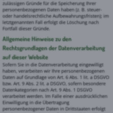
zulässigen Gründe für die Speicherung Ihrer
personenbezogenen Daten haben (z. B. steuer-
oder handelsrechtliche Aufbewahrungsfristen); im
letztgenannten Fall erfolgt die Löschung nach
Fortfall dieser Gründe.
Allgemeine Hinweise zu den
Rechtsgrundlagen der Datenverarbeitung
auf dieser Website
Sofern Sie in die Datenverarbeitung eingewilligt
haben, verarbeiten wir Ihre personenbezogenen
Daten auf Grundlage von Art. 6 Abs. 1 lit. a DSGVO
bzw. Art. 9 Abs. 2 lit. a DSGVO, sofern besondere
Datenkategorien nach Art. 9 Abs. 1 DSGVO
verarbeitet werden. Im Falle einer ausdrücklichen
Einwilligung in die Übertragung
personenbezogener Daten in Drittstaaten erfolgt