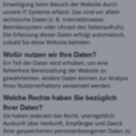
Einwilligung beim Besuch der Website durch
unsere IT-Systeme erfasst. Das sind vor allem
technische Daten (z. B. Internetbrowser,
Betriebssystem oder Uhrzeit des Seitenaufrufs).
Die Erfassung dieser Daten erfolgt automatisch,
sobald Sie diese Website betreten.
Wofür nutzen wir Ihre Daten?
Ein Teil der Daten wird erhoben, um eine
fehlerfreie Bereitstellung der Website zu
gewährleisten. Andere Daten können zur Analyse
Ihres Nutzerverhaltens verwendet werden.
Welche Rechte haben Sie bezüglich
Ihrer Daten?
Sie haben jederzeit das Recht, unentgeltlich
Auskunft über Herkunft, Empfänger und Zweck
Ihrer gespeicherten personenbezogenen Daten zu