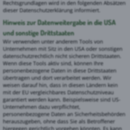
Rechtsgrundlagen wird in den folgenden Absätzen
dieser Datenschutzerklärung informiert.
Hinweis zur Datenweitergabe in die USA
und sonstige Drittstaaten
Wir verwenden unter anderem Tools von
Unternehmen mit Sitz in den USA oder sonstigen
datenschutzrechtlich nicht sicheren Drittstaaten.
Wenn diese Tools aktiv sind, können Ihre
personenbezogene Daten in diese Drittstaaten
übertragen und dort verarbeitet werden. Wir
weisen darauf hin, dass in diesen Ländern kein
mit der EU vergleichbares Datenschutzniveau
garantiert werden kann. Beispielsweise sind US-
Unternehmen dazu verpflichtet,
personenbezogene Daten an Sicherheitsbehörden
herauszugeben, ohne dass Sie als Betroffener
hiergegen gerichtlich vorgehen könnten. Es kann