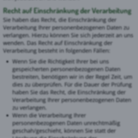
Recht auf Einschränkung der Verarbeitung
Sie haben das Recht, die Einschränkung der
Verarbeitung Ihrer personenbezogenen Daten zu
verlangen. Hierzu können Sie sich jederzeit an uns
wenden. Das Recht auf Einschränkung der
Verarbeitung besteht in folgenden Fällen:
Wenn Sie die Richtigkeit Ihrer bei uns
gespeicherten personenbezogenen Daten
bestreiten, benötigen wir in der Regel Zeit, um
dies zu überprüfen. Für die Dauer der Prüfung
haben Sie das Recht, die Einschränkung der
Verarbeitung Ihrer personenbezogenen Daten
zu verlangen.
Wenn die Verarbeitung Ihrer
personenbezogenen Daten unrechtmäßig
geschah/geschieht, können Sie statt der