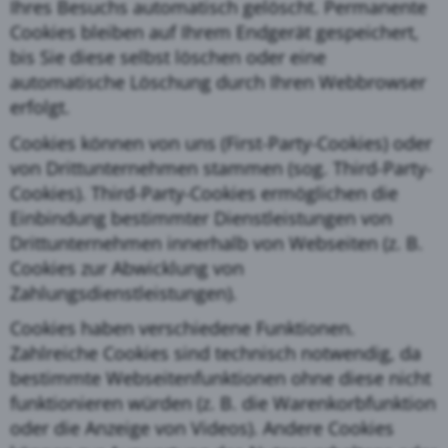
Ihres Besuchs automatisch gelöscht. Permanente
Cookies bleiben auf Ihrem Endgerät gespeichert,
bis Sie diese selbst löschen oder eine
automatische Löschung durch Ihren Webbrowser
erfolgt.
Cookies können von uns (First-Party-Cookies) oder
von Drittunternehmen stammen (sog. Third-Party-
Cookies). Third-Party-Cookies ermöglichen die
Einbindung bestimmter Dienstleistungen von
Drittunternehmen innerhalb von Webseiten (z. B.
Cookies zur Abwicklung von
Zahlungsdienstleistungen).
Cookies haben verschiedene Funktionen.
Zahlreiche Cookies sind technisch notwendig, da
bestimmte Webseitenfunktionen ohne diese nicht
funktionieren würden (z. B. die Warenkorbfunktion
oder die Anzeige von Videos). Andere Cookies