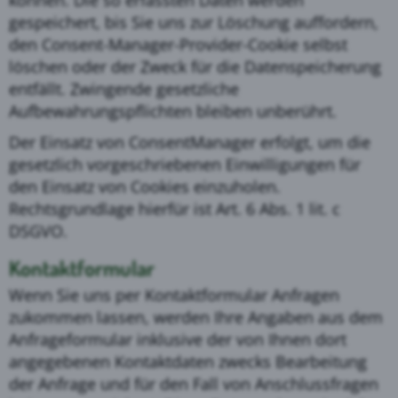
gespeichert, bis Sie uns zur Löschung auffordern,
den Consent-Manager-Provider-Cookie selbst
löschen oder der Zweck für die Datenspeicherung
entfällt. Zwingende gesetzliche
Aufbewahrungspflichten bleiben unberührt.
Der Einsatz von ConsentManager erfolgt, um die
gesetzlich vorgeschriebenen Einwilligungen für
den Einsatz von Cookies einzuholen.
Rechtsgrundlage hierfür ist Art. 6 Abs. 1 lit. c
DSGVO.
Kontaktformular
Wenn Sie uns per Kontaktformular Anfragen
zukommen lassen, werden Ihre Angaben aus dem
Anfrageformular inklusive der von Ihnen dort
angegebenen Kontaktdaten zwecks Bearbeitung
der Anfrage und für den Fall von Anschlussfragen