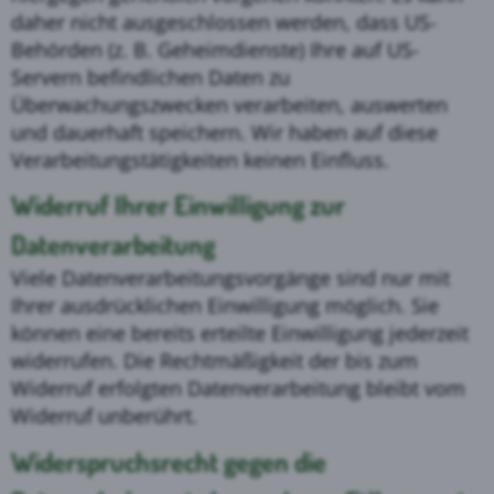
daher nicht ausgeschlossen werden, dass US-
Behörden (z. B. Geheimdienste) Ihre auf US-
Servern befindlichen Daten zu
Überwachungszwecken verarbeiten, auswerten
und dauerhaft speichern. Wir haben auf diese
Verarbeitungstätigkeiten keinen Einfluss.
Widerruf Ihrer Einwilligung zur
Datenverarbeitung
Viele Datenverarbeitungsvorgänge sind nur mit
Ihrer ausdrücklichen Einwilligung möglich. Sie
können eine bereits erteilte Einwilligung jederzeit
widerrufen. Die Rechtmäßigkeit der bis zum
Widerruf erfolgten Datenverarbeitung bleibt vom
Widerruf unberührt.
Widerspruchsrecht gegen die