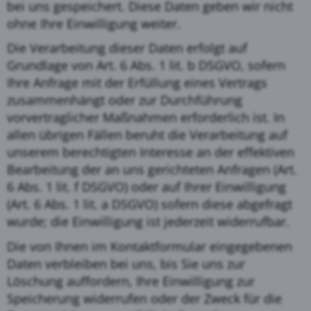
bei uns gespeichert. Diese Daten geben wir nicht
ohne Ihre Einwilligung weiter.
Die Verarbeitung dieser Daten erfolgt auf
Grundlage von Art. 6 Abs. 1 lit. b DSGVO, sofern
Ihre Anfrage mit der Erfüllung eines Vertrags
zusammenhängt oder zur Durchführung
vorvertraglicher Maßnahmen erforderlich ist. In
allen übrigen Fällen beruht die Verarbeitung auf
unserem berechtigten Interesse an der effektiven
Bearbeitung der an uns gerichteten Anfragen (Art.
6 Abs. 1 lit. f DSGVO) oder auf Ihrer Einwilligung
(Art. 6 Abs. 1 lit. a DSGVO) sofern diese abgefragt
wurde; die Einwilligung ist jederzeit widerrufbar.
Die von Ihnen im Kontaktformular eingegebenen
Daten verbleiben bei uns, bis Sie uns zur
Löschung auffordern, Ihre Einwilligung zur
Speicherung widerrufen oder der Zweck für die