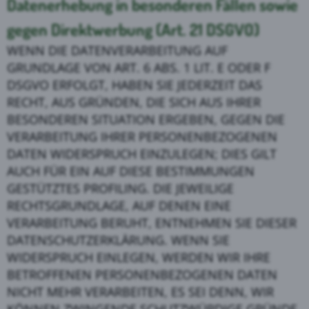
Datenerhebung in besonderen Fällen sowie
gegen Direktwerbung (Art. 21 DSGVO)
WENN DIE DATENVERARBEITUNG AUF
GRUNDLAGE VON ART. 6 ABS. 1 LIT. E ODER F
DSGVO ERFOLGT, HABEN SIE JEDERZEIT DAS
RECHT, AUS GRÜNDEN, DIE SICH AUS IHRER
BESONDEREN SITUATION ERGEBEN, GEGEN DIE
VERARBEITUNG IHRER PERSONENBEZOGENEN
DATEN WIDERSPRUCH EINZULEGEN; DIES GILT
AUCH FÜR EIN AUF DIESE BESTIMMUNGEN
GESTÜTZTES PROFILING. DIE JEWEILIGE
RECHTSGRUNDLAGE, AUF DENEN EINE
VERARBEITUNG BERUHT, ENTNEHMEN SIE DIESER
DATENSCHUTZERKLÄRUNG. WENN SIE
WIDERSPRUCH EINLEGEN, WERDEN WIR IHRE
BETROFFENEN PERSONENBEZOGENEN DATEN
NICHT MEHR VERARBEITEN, ES SEI DENN, WIR
KÖNNEN ZWINGENDE SCHUTZWÜRDIGE GRÜNDE