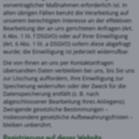
vorvertraglicher Maßnahmen erforderlich ist. In
allen übrigen Fällen beruht die Verarbeitung auf
unserem berechtigten Interesse an der effektiven
Bearbeitung der an uns gerichteten Anfragen (Art.
6 Abs. 1 lit. f DSGVO) oder auf Ihrer Einwilligung
(Art. 6 Abs. 1 lit. a DSGVO) sofern diese abgefragt
wurde; die Einwilligung ist jederzeit widerrufbar.
Die von Ihnen an uns per Kontaktanfragen
übersandten Daten verbleiben bei uns, bis Sie uns
zur Löschung auffordern, Ihre Einwilligung zur
Speicherung widerrufen oder der Zweck für die
Datenspeicherung entfällt (z. B. nach
abgeschlossener Bearbeitung Ihres Anliegens).
Zwingende gesetzliche Bestimmungen –
insbesondere gesetzliche Aufbewahrungsfristen –
bleiben unberührt.
Registrierung auf dieser Website