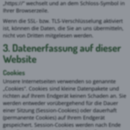
„https://“ wechselt und an dem Schloss-Symbol in
Ihrer Browserzeile.
Wenn die SSL- bzw. TLS-Verschlüsselung aktiviert
ist, können die Daten, die Sie an uns übermitteln,
nicht von Dritten mitgelesen werden.
3. Datenerfassung auf dieser
Website
Cookies
Unsere Internetseiten verwenden so genannte
„Cookies“. Cookies sind kleine Datenpakete und
richten auf Ihrem Endgerät keinen Schaden an. Sie
werden entweder vorübergehend für die Dauer
einer Sitzung (Session-Cookies) oder dauerhaft
(permanente Cookies) auf Ihrem Endgerät
gespeichert. Session-Cookies werden nach Ende