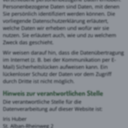
Personenbezogene Daten sind Daten, mit denen
Sie persönlich identifiziert werden können. Die
vorliegende Datenschutzerklärung erläutert,
welche Daten wir erheben und wofür wir sie
nutzen. Sie erläutert auch, wie und zu welchem
Zweck das geschieht.
Wir weisen darauf hin, dass die Datenübertragung
im Internet (z. B. bei der Kommunikation per E-
Mail) Sicherheitslücken aufweisen kann. Ein
lückenloser Schutz der Daten vor dem Zugriff
durch Dritte ist nicht möglich.
Hinweis zur verantwortlichen Stelle
Die verantwortliche Stelle für die
Datenverarbeitung auf dieser Website ist:
Iris Huber
St. Alban-Rheinweg 2