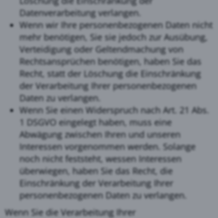
Löschung die Einschränkung der
Datenverarbeitung verlangen.
Wenn wir Ihre personenbezogenen Daten nicht
mehr benötigen, Sie sie jedoch zur Ausübung,
Verteidigung oder Geltendmachung von
Rechtsansprüchen benötigen, haben Sie das
Recht, statt der Löschung die Einschränkung
der Verarbeitung Ihrer personenbezogenen
Daten zu verlangen.
Wenn Sie einen Widerspruch nach Art. 21 Abs.
1 DSGVO eingelegt haben, muss eine
Abwägung zwischen Ihren und unseren
Interessen vorgenommen werden. Solange
noch nicht feststeht, wessen Interessen
überwiegen, haben Sie das Recht, die
Einschränkung der Verarbeitung Ihrer
personenbezogenen Daten zu verlangen.
Wenn Sie die Verarbeitung Ihrer