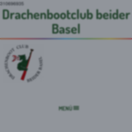
310696935
Drachenbootclub beider
Basel
MENÜ