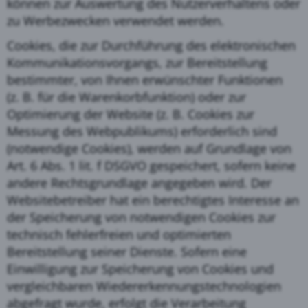
können zur Auswertung des Nutzerverhaltens oder
zu Werbezwecken verwendet werden.
Cookies, die zur Durchführung des elektronischen
Kommunikationsvorgangs, zur Bereitstellung
bestimmter, von Ihnen erwünschter Funktionen
(z. B. für die Warenkorbfunktion) oder zur
Optimierung der Website (z. B. Cookies zur
Messung des Webpublikums) erforderlich sind
(notwendige Cookies), werden auf Grundlage von
Art. 6 Abs. 1 lit. f DSGVO gespeichert, sofern keine
andere Rechtsgrundlage angegeben wird. Der
Websitebetreiber hat ein berechtigtes Interesse an
der Speicherung von notwendigen Cookies zur
technisch fehlerfreien und optimierten
Bereitstellung seiner Dienste. Sofern eine
Einwilligung zur Speicherung von Cookies und
vergleichbaren Wiedererkennungstechnologien
abgefragt wurde, erfolgt die Verarbeitung