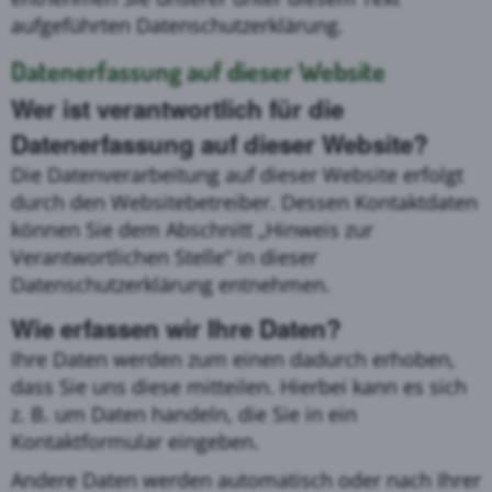
aufgeführten Datenschutzerklärung.
Datenerfassung auf dieser Website
Wer ist verantwortlich für die
Datenerfassung auf dieser Website?
Die Datenverarbeitung auf dieser Website erfolgt
durch den Websitebetreiber. Dessen Kontaktdaten
können Sie dem Abschnitt „Hinweis zur
Verantwortlichen Stelle“ in dieser
Datenschutzerklärung entnehmen.
Wie erfassen wir Ihre Daten?
Ihre Daten werden zum einen dadurch erhoben,
dass Sie uns diese mitteilen. Hierbei kann es sich
z. B. um Daten handeln, die Sie in ein
Kontaktformular eingeben.
Andere Daten werden automatisch oder nach Ihrer