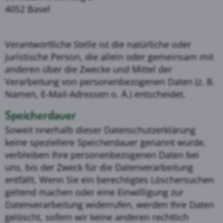
4052 Basel
Verantwortliche Stelle ist die natürliche oder
juristische Person, die allein oder gemeinsam mit
anderen über die Zwecke und Mittel der
Verarbeitung von personenbezogenen Daten (z. B.
Namen, E-Mail-Adressen o. Ä.) entscheidet.
Speicherdauer
Soweit nnerhalb dieser Datenschutzerklärung
keine speziellere Speicherdauer genannt wurde,
verbleiben Ihre personenbezogenen Daten bei
uns, bis der Zweck für die Datenverarbeitung
entfällt. Wenn Sie ein berechtigtes Löschersuchen
geltend machen oder eine Einwilligung zur
Datenverarbeitung widerrufen, werden Ihre Daten
gelöscht, sofern wir keine anderen rechtlich