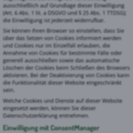
ausschließlich auf Grundlage dieser Einwilligung
(Art. 6 Abs. 1 lit. a DSGVO und § 25 Abs. 1 TTDSG);
die Einwilligung ist jederzeit widerrufbar.
Sie können Ihren Browser so einstellen, dass Sie
über das Setzen von Cookies informiert werden
und Cookies nur im Einzelfall erlauben, die
Annahme von Cookies für bestimmte Fälle oder
generell ausschließen sowie das automatische
Löschen der Cookies beim Schließen des Browsers
aktivieren. Bei der Deaktivierung von Cookies kann
die Funktionalität dieser Website eingeschränkt
sein.
Welche Cookies und Dienste auf dieser Website
eingesetzt werden, können Sie dieser
Datenschutzerklärung entnehmen.
Einwilligung mit ConsentManager