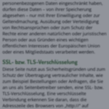
personenbezogenen Daten eingeschränkt haben,
dürfen diese Daten – von ihrer Speicherung
abgesehen – nur mit Ihrer Einwilligung oder zur
Geltendmachung, Ausübung oder Verteidigung
von Rechtsansprüchen oder zum Schutz der
Rechte einer anderen natürlichen oder juristischen
Person oder aus Gründen eines wichtigen
öffentlichen Interesses der Europäischen Union
oder eines Mitgliedstaats verarbeitet werden.
SSL- bzw. TLS-Verschlüsselung
Diese Seite nutzt aus Sicherheitsgründen und zum
Schutz der Übertragung vertraulicher Inhalte, wie
zum Beispiel Bestellungen oder Anfragen, die Sie
an uns als Seitenbetreiber senden, eine SSL- bzw.
TLS-Verschlüsselung. Eine verschlüsselte
Verbindung erkennen Sie daran, dass die
Adresszeile des Browsers von „http://“ auf