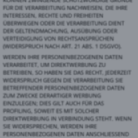
FÜR DIE VERARBEITUNG NACHWEISEN, DIE IHRE
INTERESSEN, RECHTE UND FREIHEITEN
ÜBERWIEGEN ODER DIE VERARBEITUNG DIENT
DER GELTENDMACHUNG, AUSÜBUNG ODER
VERTEIDIGUNG VON RECHTSANSPRÜCHEN
(WIDERSPRUCH NACH ART. 21 ABS. 1 DSGVO).
WERDEN IHRE PERSONENBEZOGENEN DATEN
VERARBEITET, UM DIREKTWERBUNG ZU
BETREIBEN, SO HABEN SIE DAS RECHT, JEDERZEIT
WIDERSPRUCH GEGEN DIE VERARBEITUNG SIE
BETREFFENDER PERSONENBEZOGENER DATEN
ZUM ZWECKE DERARTIGER WERBUNG
EINZULEGEN; DIES GILT AUCH FÜR DAS
PROFILING, SOWEIT ES MIT SOLCHER
DIREKTWERBUNG IN VERBINDUNG STEHT. WENN
SIE WIDERSPRECHEN, WERDEN IHRE
PERSONENBEZOGENEN DATEN ANSCHLIESSEND