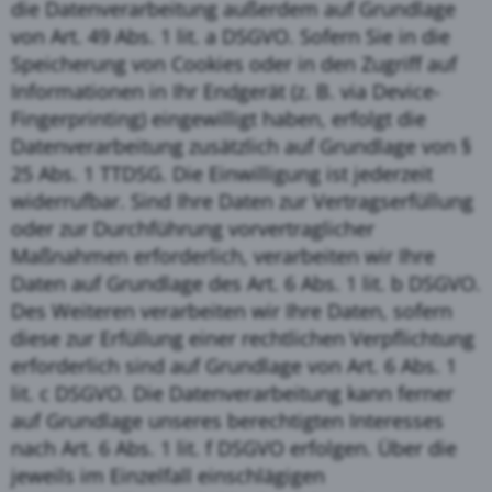
die Datenverarbeitung außerdem auf Grundlage
von Art. 49 Abs. 1 lit. a DSGVO. Sofern Sie in die
Speicherung von Cookies oder in den Zugriff auf
Informationen in Ihr Endgerät (z. B. via Device-
Fingerprinting) eingewilligt haben, erfolgt die
Datenverarbeitung zusätzlich auf Grundlage von §
25 Abs. 1 TTDSG. Die Einwilligung ist jederzeit
widerrufbar. Sind Ihre Daten zur Vertragserfüllung
oder zur Durchführung vorvertraglicher
Maßnahmen erforderlich, verarbeiten wir Ihre
Daten auf Grundlage des Art. 6 Abs. 1 lit. b DSGVO.
Des Weiteren verarbeiten wir Ihre Daten, sofern
diese zur Erfüllung einer rechtlichen Verpflichtung
erforderlich sind auf Grundlage von Art. 6 Abs. 1
lit. c DSGVO. Die Datenverarbeitung kann ferner
auf Grundlage unseres berechtigten Interesses
nach Art. 6 Abs. 1 lit. f DSGVO erfolgen. Über die
jeweils im Einzelfall einschlägigen