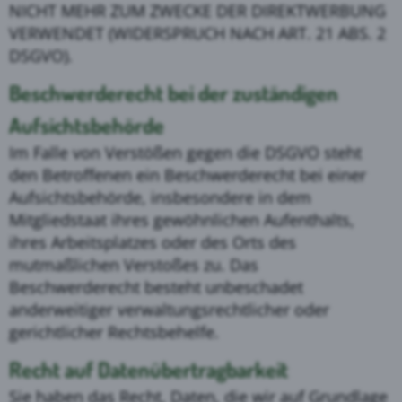
NICHT MEHR ZUM ZWECKE DER DIREKTWERBUNG
VERWENDET (WIDERSPRUCH NACH ART. 21 ABS. 2
DSGVO).
Beschwerde­recht bei der zuständigen
Aufsichts­behörde
Im Falle von Verstößen gegen die DSGVO steht
den Betroffenen ein Beschwerderecht bei einer
Aufsichtsbehörde, insbesondere in dem
Mitgliedstaat ihres gewöhnlichen Aufenthalts,
ihres Arbeitsplatzes oder des Orts des
mutmaßlichen Verstoßes zu. Das
Beschwerderecht besteht unbeschadet
anderweitiger verwaltungsrechtlicher oder
gerichtlicher Rechtsbehelfe.
Recht auf Daten­übertrag­barkeit
Sie haben das Recht, Daten, die wir auf Grundlage