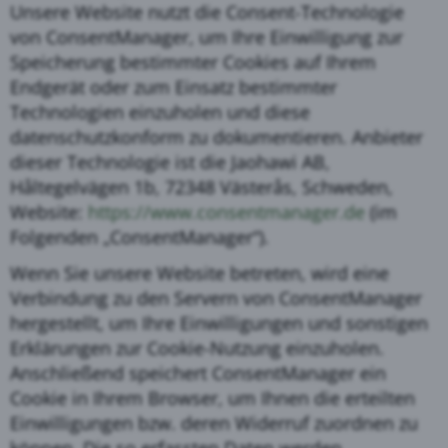
Unsere Website nutzt die Consent-Technologie
von ConsentManager, um Ihre Einwilligung zur
Speicherung bestimmter Cookies auf Ihrem
Endgerät oder zum Einsatz bestimmter
Technologien einzuholen und diese
datenschutzkonform zu dokumentieren. Anbieter
dieser Technologie ist die Jaohawi AB,
Håltegelvägen 1b, 72348 Västerås, Schweden,
Website:
https://www.consentmanager.de
(im
Folgenden „ConsentManager“).
Wenn Sie unsere Website betreten, wird eine
Verbindung zu den Servern von ConsentManager
hergestellt, um Ihre Einwilligungen und sonstigen
Erklärungen zur Cookie-Nutzung einzuholen.
Anschließend speichert ConsentManager ein
Cookie in Ihrem Browser, um Ihnen die erteilten
Einwilligungen bzw. deren Widerruf zuordnen zu
können. Die so erfassten Daten werden