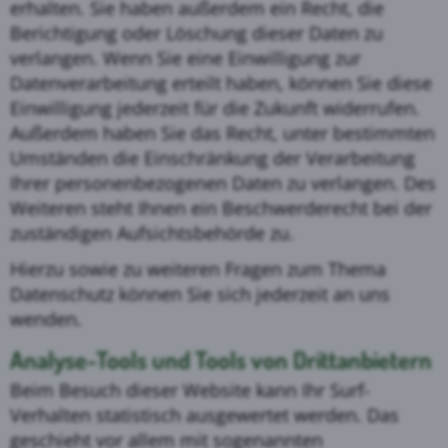
erhalten. Sie haben außerdem ein Recht, die
Berichtigung oder Löschung dieser Daten zu
verlangen. Wenn Sie eine Einwilligung zur
Datenverarbeitung erteilt haben, können Sie diese
Einwilligung jederzeit für die Zukunft widerrufen.
Außerdem haben Sie das Recht, unter bestimmten
Umständen die Einschränkung der Verarbeitung
Ihrer personenbezogenen Daten zu verlangen. Des
Weiteren steht Ihnen ein Beschwerderecht bei der
zuständigen Aufsichtsbehörde zu.
Hierzu sowie zu weiteren Fragen zum Thema
Datenschutz können Sie sich jederzeit an uns
wenden.
Analyse-Tools und Tools von Dritt­anbietern
Beim Besuch dieser Website kann Ihr Surf-
Verhalten statistisch ausgewertet werden. Das
geschieht vor allem mit sogenannten