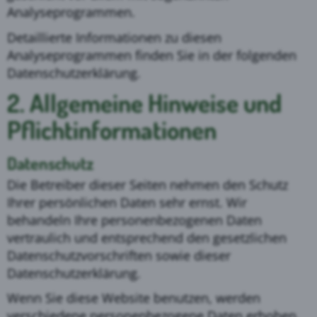
Analyseprogrammen.
Detaillierte Informationen zu diesen
Analyseprogrammen finden Sie in der folgenden
Datenschutzerklärung.
2. Allgemeine Hinweise und
Pflicht­informationen
Datenschutz
Die Betreiber dieser Seiten nehmen den Schutz
Ihrer persönlichen Daten sehr ernst. Wir
behandeln Ihre personenbezogenen Daten
vertraulich und entsprechend den gesetzlichen
Datenschutzvorschriften sowie dieser
Datenschutzerklärung.
Wenn Sie diese Website benutzen, werden
verschiedene personenbezogene Daten erhoben.