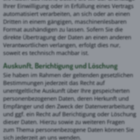
Ihrer Einwilligung oder in Erfüllung eines Vertrags
automatisiert verarbeiten, an sich oder an einen
Dritten in einem gängigen, maschinenlesbaren
Format aushändigen zu lassen. Sofern Sie die
direkte Übertragung der Daten an einen anderen
Verantwortlichen verlangen, erfolgt dies nur,
soweit es technisch machbar ist.
Auskunft, Berichtigung und Löschung
Sie haben im Rahmen der geltenden gesetzlichen
Bestimmungen jederzeit das Recht auf
unentgeltliche Auskunft über Ihre gespeicherten
personenbezogenen Daten, deren Herkunft und
Empfänger und den Zweck der Datenverarbeitung
und ggf. ein Recht auf Berichtigung oder Löschung
dieser Daten. Hierzu sowie zu weiteren Fragen
zum Thema personenbezogene Daten können Sie
sich jederzeit an uns wenden.