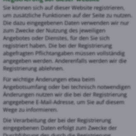
Sie können sich auf dieser Website registrieren,
um zusätzliche Funktionen auf der Seite zu nutzen.
Die dazu eingegebenen Daten verwenden wir nur
zum Zwecke der Nutzung des jeweiligen
Angebotes oder Dienstes, für den Sie sich
registriert haben. Die bei der Registrierung
abgefragten Pflichtangaben müssen vollständig
angegeben werden. Anderenfalls werden wir die
Registrierung ablehnen.
Für wichtige Änderungen etwa beim
Angebotsumfang oder bei technisch notwendigen
Änderungen nutzen wir die bei der Registrierung
angegebene E-Mail-Adresse, um Sie auf diesem
Wege zu informieren.
Die Verarbeitung der bei der Registrierung
eingegebenen Daten erfolgt zum Zwecke der
Durchführung des durch die Registrierung