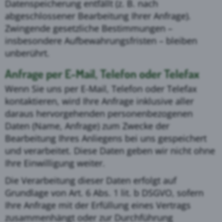
Datenspeicherung entfällt (z. B. nach
abgeschlossener Bearbeitung Ihrer Anfrage).
Zwingende gesetzliche Bestimmungen –
insbesondere Aufbewahrungsfristen – bleiben
unberührt.
Anfrage per E-Mail, Telefon oder Telefax
Wenn Sie uns per E-Mail, Telefon oder Telefax
kontaktieren, wird Ihre Anfrage inklusive aller
daraus hervorgehenden personenbezogenen
Daten (Name, Anfrage) zum Zwecke der
Bearbeitung Ihres Anliegens bei uns gespeichert
und verarbeitet. Diese Daten geben wir nicht ohne
Ihre Einwilligung weiter.
Die Verarbeitung dieser Daten erfolgt auf
Grundlage von Art. 6 Abs. 1 lit. b DSGVO, sofern
Ihre Anfrage mit der Erfüllung eines Vertrags
zusammenhängt oder zur Durchführung