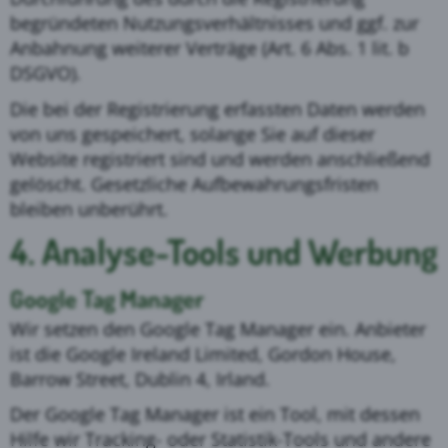
begründeten Nutzungsverhältnisses und ggf. zur
Anbahnung weiterer Verträge (Art. 6 Abs. 1 lit. b
DSGVO).
Die bei der Registrierung erfassten Daten werden
von uns gespeichert, solange Sie auf dieser
Website registriert sind und werden anschließend
gelöscht. Gesetzliche Aufbewahrungsfristen
bleiben unberührt.
4. Analyse-Tools und Werbung
Google Tag Manager
Wir setzen den Google Tag Manager ein. Anbieter
ist die Google Ireland Limited, Gordon House,
Barrow Street, Dublin 4, Irland.
Der Google Tag Manager ist ein Tool, mit dessen
Hilfe wir Tracking- oder Statistik-Tools und andere