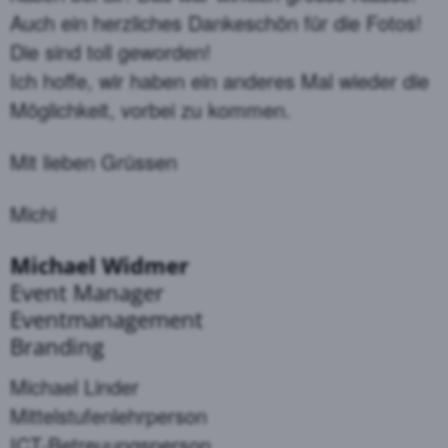
Auch ein herzliches Dankeschön für die Fotos!
Die sind toll geworden!
Ich hoffe, wir haben ein anderes Mal wieder die
Möglichkeit, vorbei zu kommen.
Mit lieben Grüssen
Michi
Michael Widmer
Event Manager
Eventmanagement
Branding
Michael Linder
Mittelstufenlehrperson
ICT-Betreuungsperson