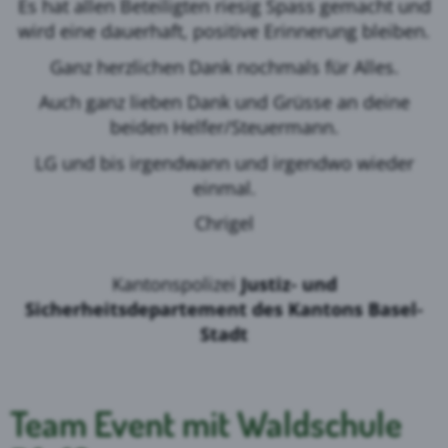
Es hat allen Beteiligten riesig Spass gemacht und
wird eine dauerhaft, positive Erinnerung bleiben.
Ganz herzlichen Dank nochmals für Alles.
Auch ganz lieben Dank und Grüsse an deine
beiden Helfer/Steuermann.
LG und bis irgendwann und irgendwo wieder
einmal.
Chrigel
Kantonspolizei
Justiz- und
Sicherheitsdepartement des Kantons Basel-
Stadt
Team Event mit Waldschule