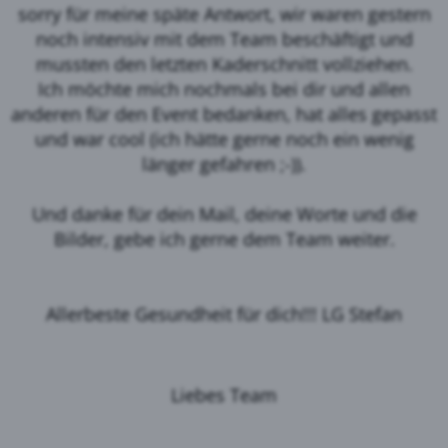
sorry für meine späte Antwort, wir waren gestern
noch intensiv mit dem Team beschäftigt und
mussten den letzten Kaderschnitt vollziehen.
Ich möchte mich nochmals bei dir und allen
anderen für den Event bedanken, hat alles gepasst
und war cool (ich hätte gerne noch ein wenig
länger gefahren ;-)).
Und danke für dein Mail, deine Worte und die
Bilder, gebe ich gerne dem Team weiter.
Allerbeste Gesundheit für dich!!! LG Stefan
Liebes Team