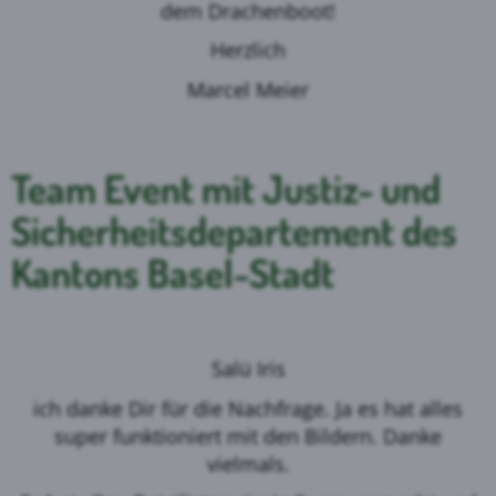
dem Drachenboot!
Herzlich
Marcel Meier
Team Event mit Justiz- und
Sicherheitsdepartement des
Kantons Basel-Stadt
Salü Iris
ich danke Dir für die Nachfrage. Ja es hat alles
super funktioniert mit den Bildern. Danke
vielmals.