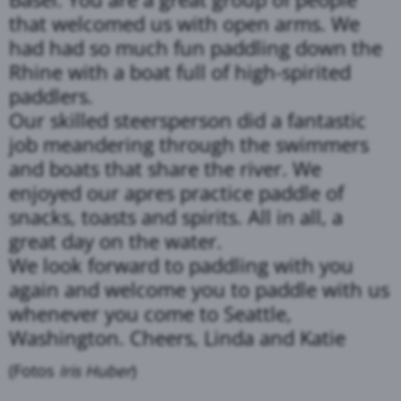
that welcomed us with open arms. We
had had so much fun paddling down the
Rhine with a boat full of high-spirited
paddlers.
Our skilled steersperson did a fantastic
job meandering through the swimmers
and boats that share the river. We
enjoyed our apres practice paddle of
snacks, toasts and spirits. All in all, a
great day on the water.
We look forward to paddling with you
again and welcome you to paddle with us
whenever you come to Seattle,
Washington. Cheers, Linda and Katie
(Fotos
Iris Huber
)