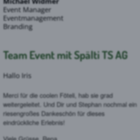
Michael Widmer
Event Manager
Eventmanagement
Branding
Team Event mit Spälti TS AG
Hallo Iris
Merci für die coolen Föteli, hab sie grad
weitergeleitet. Und Dir und Stephan nochmal ein
riesengroßes Dankeschön für dieses
eindrückliche Erlebnis!
Viele Grüsse, Rena