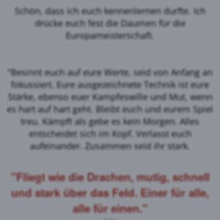
Schön, dass ich euch kennenlernen durfte. Ich
drücke euch fest die Daumen für die
Europameisterschaft.
"Besinnt euch auf eure Werte, seid von Anfang an
fokussiert. Eure ausgezeichnete Technik ist eure
Stärke, ebenso euer Kampfeswille und Mut, wenn
es hart auf hart geht. Bleibt euch und eurem Spiel
treu. Kämpft als gebe es kein Morgen. Alles
entscheidet sich im Kopf. Verlasst euch
aufeinander. Zusammen seid ihr stark.
"Fliegt wie die Drachen, mutig, schnell
und stark über das Feld. Einer für alle,
alle für einen."