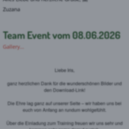
Zuzana
Team Event vom 08.06.2026
Gallery...
Liebe Iris,
ganz herzlichen Dank für die wunderschönen Bilder und
den Download-Link!
Die Ehre lag ganz auf unserer Seite – wir haben uns bei
euch von Anfang an rundum wohlgefühlt.
Über die Einladung zum Training freuen wir uns sehr und