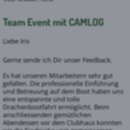
Team Event mit CAMLOG
Liebe Iris
Gerne sende ich Dir unser Feedback.
Es hat unseren Mitarbeitern sehr gut
gefallen. Die professionelle Einführung
und Betreuung auf dem Boot haben uns
eine entspannte und tolle
Drachenbootfahrt ermöglicht. Beim
anschliessenden gemütlichen
Abendessen vor dem Clubhaus konnten