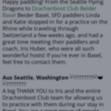
Happy paddling! From the Seattle Flying
Dragons to
Drachenboot Club Beider
Basel
Beider Basel, SFD paddlers Linda
and Katie stopped in for a practice on the
Rhine while traveling through
Switzerland a few weeks ago, and had a
great time meeting their paddlers and
coach, Iris Huber, who were all such
wonderful hosts! If you're ever in Basel,
feel free to contact them.
Aus Seattle, Washington
A big THANK YOU to Iris and the entire
Drachenboot Club team for allowing us
to practice with them during our stay in
Basel. You are a great group of people