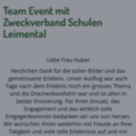
Team Event mit
Zweckverband Schulen
Leimental
Liebe Frau Huber
Herzlichen Dank für die tollen Bilder und das
gemeinsame Erlebnis. Unser Ausflug war auch
Tage nach dem Erlebnis noch ein grosses Thema
und die Drachenbootfahrt war und ist allen in
bester Erinnerung. Für Ihren Einsatz, das
Engagement und das wirklich tolle
Entgegenkommen bedanken wir uns von Herzen.
Wir wünschen Ihnen weiterhin viel Freude an Ihrer
Tätigkeit und viele tolle Erlebnisse auf und mit