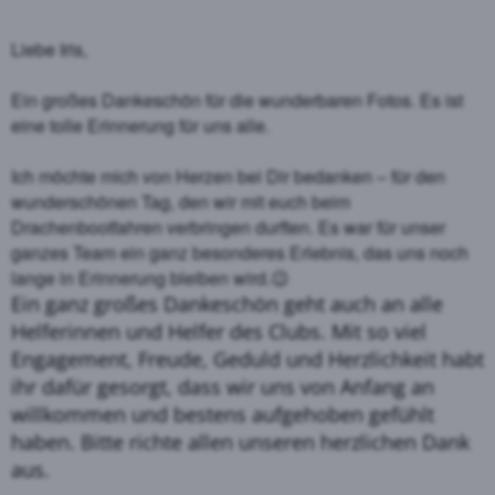
Liebe Iris,
Ein großes Dankeschön für die wunderbaren Fotos. Es ist
eine tolle Erinnerung für uns alle.
Ich möchte mich von Herzen bei
D
ir bedanken – für den
wunderschönen Tag, den wir mit euch beim
Drachenbootfahren verbringen durften. Es war für unser
ganzes Team ein ganz besonderes Erlebnis, das uns noch
lange in Erinnerung bleiben wird.
😉
Ein ganz großes Dankeschön geht auch an alle
Helferinnen und Helfer des Clubs. Mit so viel
Engagement,
Freude,
Geduld und Herzlichkeit habt
ihr dafür gesorgt, dass wir uns von Anfang an
willkommen und bestens aufgehoben gefühlt
haben. Bitte richte allen unseren herzlichen Dank
aus.