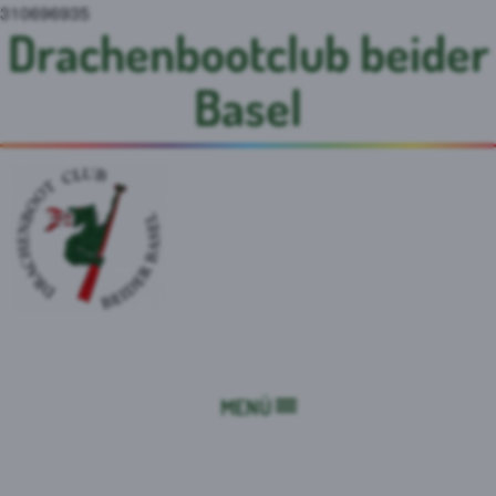
310696935
Drachenbootclub beider
Basel
MENÜ