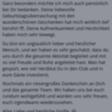
Ganz besonders möchte ich mich auch persönlich
bei
D
ir bedanken. Deine liebevolle
Geburtstagsüberraschung mit den
wunderschönen Geschenken hat mich wirklich tief
berührt
🥹
. Deine Aufmerksamkeit und Herzlichkeit
haben mich sehr bewegt.
Du bist ein unglaublich lieber und herzlicher
Mensch, und wir haben es sehr geschätzt, dass du
uns durch die gesamte Aktivität begleitet und mit
so viel Freude und Ruhe angeleitet hast. Man hat
gespürt, wie viel Herzblut
D
u in den
Club
und in
eure Gäste investierst.
Nochmals ein riesengroßes Dankeschön an
D
ich
und das gesamte Team. Wir haben uns bei euch
rundum wohlgefühlt und würden uns sehr freuen,
euch irgendwann wiederzusehen.
Alles Liebe und herzliche Grüße
, 🤗