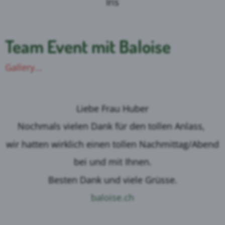
Iris
Team Event mit Baloise
Gallery...
Liebe Frau Huber
Nochmals vielen Dank für den tollen Anlass,
wir hatten wirklich einen tollen Nachmittag/Abend
bei und mit Ihnen.
Besten Dank und viele Grüsse.
baloise.ch