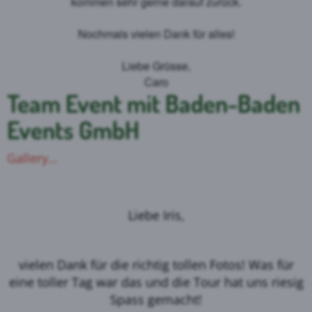
kommen sehr gerne darauf zurück.
Nochmals vielen Dank für alles!
Liebe Grüsse,
Caro
Team Event mit Baden-Baden
Events GmbH
Gallery...
Liebe Iris,
vielen Dank für die richtig tollen Fotos! Was für
eine toller Tag war das und die Tour hat uns riesig
Spass gemacht!