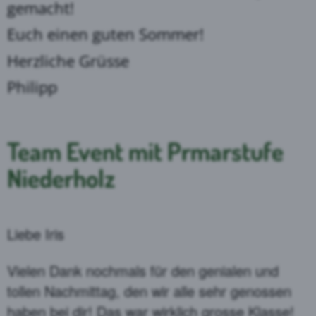
gemacht!
Euch einen guten Sommer!
Herzliche Grüsse
Philipp
Team Event mit Prmarstufe
Niederholz
Liebe Iris
Vielen Dank nochmals für den genialen und
tollen Nachmittag, den wir alle sehr genossen
haben bei dir! Das war wirklich grosse Klasse!