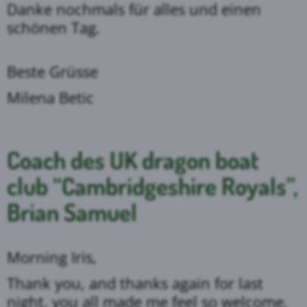
Danke nochmals für alles und einen
schönen Tag.
Beste Grüsse
Milena Betic
Coach des UK dragon boat
club “Cambridgeshire Royals”,
Brian Samuel
Morning Iris,
Thank you, and thanks again for last
night, you all made me feel so welcome,