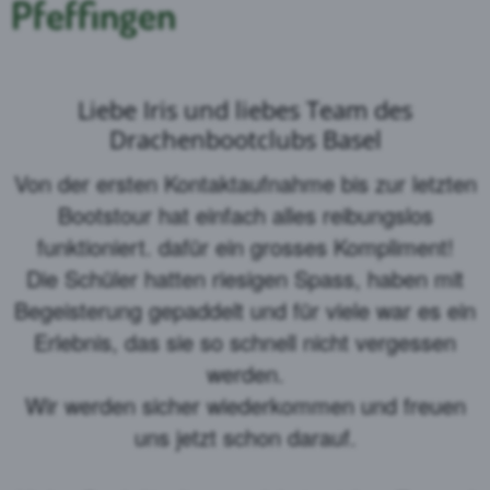
Pfeffingen
Liebe Iris und liebes Team des
Drachenbootclubs Basel
Von der ersten Kontaktaufnahme bis zur letzten
Bootstour hat einfach alles reibungslos
funktioniert. dafür ein grosses Kompliment!
Die Schüler hatten riesigen Spass, haben mit
Begeisterung gepaddelt und für viele war es ein
Erlebnis, das sie so schnell nicht vergessen
werden.
Wir werden sicher wiederkommen und freuen
uns jetzt schon darauf.